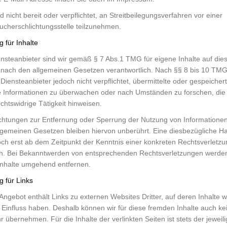
d nicht bereit oder verpflichtet, an Streitbeilegungsverfahren vor einer
ucherschlichtungsstelle teilzunehmen.
 für Inhalte
ensteanbieter sind wir gemäß § 7 Abs.1 TMG für eigene Inhalte auf die
 nach den allgemeinen Gesetzen verantwortlich. Nach §§ 8 bis 10 TMG
 Diensteanbieter jedoch nicht verpflichtet, übermittelte oder gespeicher
 Informationen zu überwachen oder nach Umständen zu forschen, die
echtswidrige Tätigkeit hinweisen.
ichtungen zur Entfernung oder Sperrung der Nutzung von Informatione
lgemeinen Gesetzen bleiben hiervon unberührt. Eine diesbezügliche H
doch erst ab dem Zeitpunkt der Kenntnis einer konkreten Rechtsverletzu
h. Bei Bekanntwerden von entsprechenden Rechtsverletzungen werden
Inhalte umgehend entfernen.
g für Links
Angebot enthält Links zu externen Websites Dritter, auf deren Inhalte w
 Einfluss haben. Deshalb können wir für diese fremden Inhalte auch ke
 übernehmen. Für die Inhalte der verlinkten Seiten ist stets der jeweili