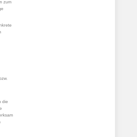
en zum
ge
nkrete
n
bzw.
n die
e
merksam
n