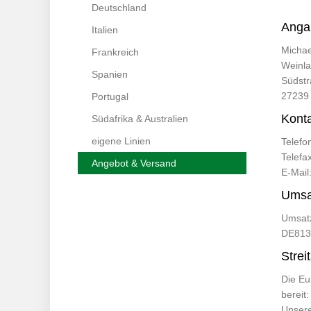
Deutschland
Anga
Italien
Micha
Frankreich
Weinla
Spanien
Südstr
27239 
Portugal
Konta
Südafrika & Australien
eigene Linien
Telefo
Telefa
Angebot & Versand
E-Mail
Umsa
Umsatz
DE813
Strei
Die Eu
bereit
Unsere