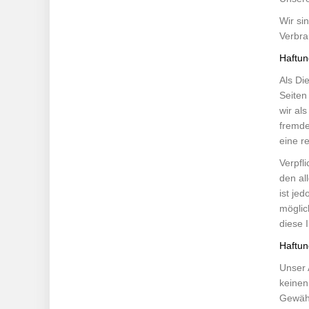
Wir sin
Verbra
Haftung
Als Di
Seiten
wir als
fremde
eine r
Verpfl
den al
ist je
möglic
diese 
Haftun
Unser 
keinen
Gewähr