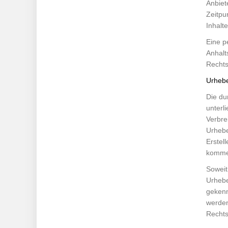
Anbiet
Zeitpu
Inhalt
Eine p
Anhalt
Rechts
Urhebe
Die du
unterl
Verbre
Urhebe
Erstel
kommer
Soweit
Urhebe
gekenn
werden
Rechts