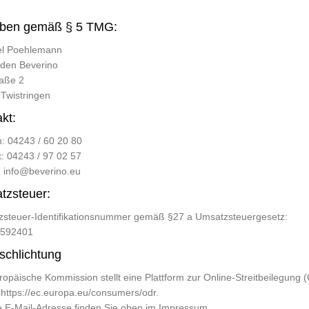
ben gemäß § 5 TMG:
el Poehlemann
den Beverino
aße 2
Twistringen
kt:
n: 04243 / 60 20 80
x: 04243 / 97 02 57
:
info@beverino.eu
tzsteuer:
steuer-Identifikationsnummer gemäß §27 a Umsatzsteuergesetz:
592401
tschlichtung
ropäische Kommission stellt eine Plattform zur Online-Streitbeilegung 
:
https://ec.europa.eu/consumers/odr
.
 E-Mail-Adresse finden Sie oben im Impressum.