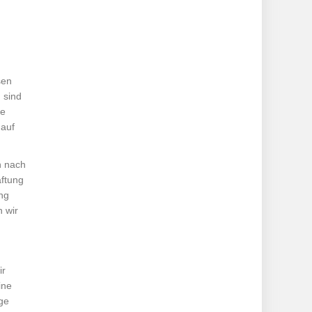
sen
 sind
te
 auf
n nach
aftung
ng
 wir
ir
ine
ge